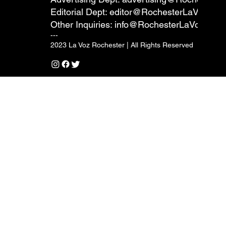
Editorial Dept:
editor@RochesterLaVoz.co
Other Inquiries:
info@RochesterLaVoz.com
---
2023 La Voz Rochester | All Rights Reserved