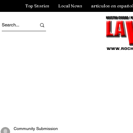
Top Stories
Local News
articulos en españo
Community Submission