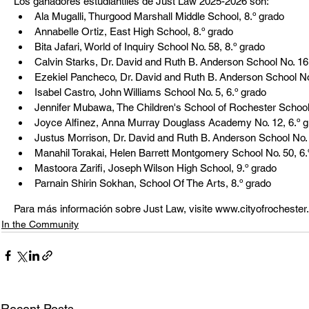
Los ganadores estudiantiles de Just Law 2025-2026 son:
Ala Mugalli, Thurgood Marshall Middle School, 8.º grado  
Annabelle Ortiz, East High School, 8.º grado  
Bita Jafari, World of Inquiry School No. 58, 8.º grado  
Calvin Starks, Dr. David and Ruth B. Anderson School No. 16,
Ezekiel Pancheco, Dr. David and Ruth B. Anderson School No.
Isabel Castro, John Williams School No. 5, 6.º grado  
Jennifer Mubawa, The Children's School of Rochester School 
Joyce Alfinez, Anna Murray Douglass Academy No. 12, 6.º g
Justus Morrison, Dr. David and Ruth B. Anderson School No. 1
Manahil Torakai, Helen Barrett Montgomery School No. 50, 6.º
Mastoora Zarifi, Joseph Wilson High School, 9.º grado  
Parnain Shirin Sokhan, School Of The Arts, 8.º grado  
Para más información sobre Just Law, visite www.cityofrochester.
In the Community
Recent Posts