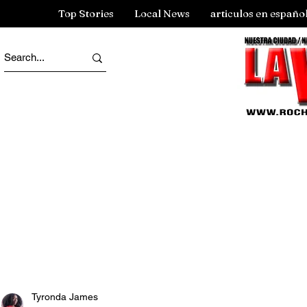
Top Stories
Local News
articulos en españo
Tyronda James