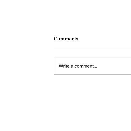
Comments
Write a comment...
¿Qué Sucede con las
Pertenencias de los Inmigr
Cuando ICE los Detiene?