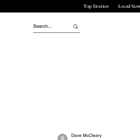
Top Stories
Local Ne
Dave McCleary