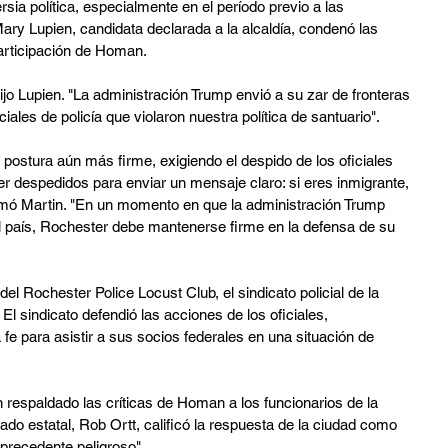
sia política, especialmente en el período previo a las 
ary Lupien, candidata declarada a la alcaldía, condenó las 
 participación de Homan.
dijo Lupien. "La administración Trump envió a su zar de fronteras 
iales de policía que violaron nuestra política de santuario".
 postura aún más firme, exigiendo el despido de los oficiales 
er despedidos para enviar un mensaje claro: si eres inmigrante, 
rmó Martin. "En un momento en que la administración Trump 
l país, Rochester debe mantenerse firme en la defensa de su 
l Rochester Police Locust Club, el sindicato policial de la 
El sindicato defendió las acciones de los oficiales, 
 para asistir a sus socios federales en una situación de 
n respaldado las críticas de Homan a los funcionarios de la 
nado estatal, Rob Ortt, calificó la respuesta de la ciudad como 
"precedente peligroso".