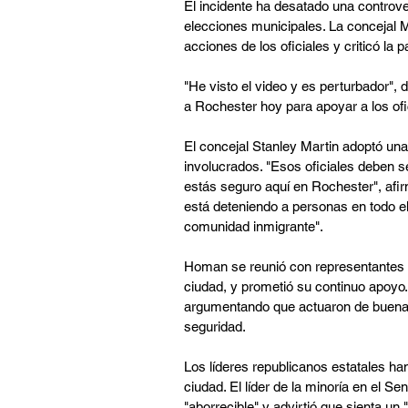
El incidente ha desatado una controver
elecciones municipales. La concejal M
acciones de los oficiales y criticó la
"He visto el video y es perturbador", 
a Rochester hoy para apoyar a los ofic
El concejal Stanley Martin adoptó una
involucrados. "Esos oficiales deben s
estás seguro aquí en Rochester", afi
está deteniendo a personas en todo e
comunidad inmigrante".
Homan se reunió con representantes de
ciudad, y prometió su continuo apoyo. 
argumentando que actuaron de buena fe
seguridad.
Los líderes republicanos estatales ha
ciudad. El líder de la minoría en el Se
"aborrecible" y advirtió que sienta un 