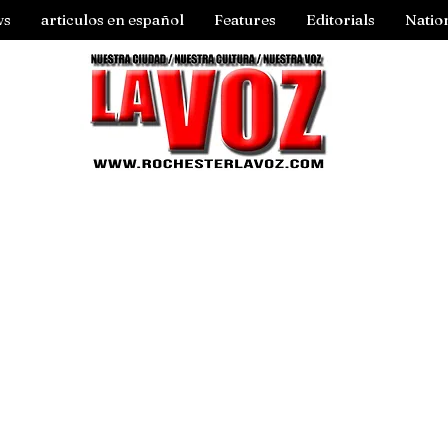
ws
articulos en español
Features
Editorials
Natio