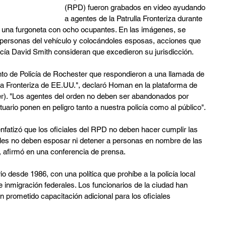
(RPD) fueron grabados en video ayudando 
a agentes de la Patrulla Fronteriza durante 
a una furgoneta con ocho ocupantes. En las imágenes, se 
s personas del vehículo y colocándoles esposas, acciones que 
licía David Smith consideran que excedieron su jurisdicción.
nto de Policía de Rochester que respondieron a una llamada de 
la Fronteriza de EE.UU.", declaró Homan en la plataforma de 
er). "Los agentes del orden no deben ser abandonados por 
tuario ponen en peligro tanto a nuestra policía como al público".
enfatizó que los oficiales del RPD no deben hacer cumplir las 
ales no deben esposar ni detener a personas en nombre de las 
, afirmó en una conferencia de prensa.
 desde 1986, con una política que prohíbe a la policía local 
e inmigración federales. Los funcionarios de la ciudad han 
an prometido capacitación adicional para los oficiales 