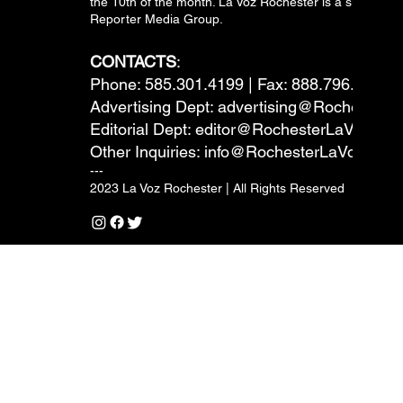
the 10th of the month. La Voz Rochester is a subsidiary
Reporter Media Group.
CONTACTS
:
Phone: 585.301.4199 | Fax: 888.796.6292
Advertising Dept:
advertising@RochesterL
Editorial Dept:
editor@RochesterLaVoz.co
Other Inquiries:
info@RochesterLaVoz.com
---
2023 La Voz Rochester | All Rights Reserved