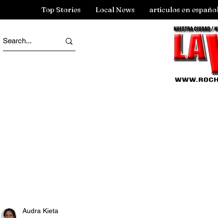
Top Stories
Local News
articulos en españo
Audra Kieta