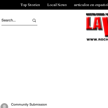
Top Stories
Local News
articulos en españo
Community Submission