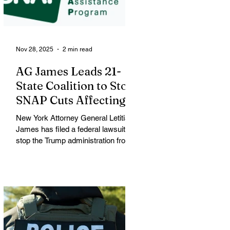
mother of three and resident of
Minneapolis. Good was shot during
a large
Nov 28, 2025
2 min read
AG James Leads 21-
State Coalition to Stop
SNAP Cuts Affecting
Immigrant Families
New York Attorney General Letitia
James has filed a federal lawsuit to
stop the Trump administration from
enforcing a new policy that could
strip food assistance from tens of
thousands of lawful permanent
residents, including many from
immigrant and refugee
communities. James is leading a
coalition of 21 attorneys general