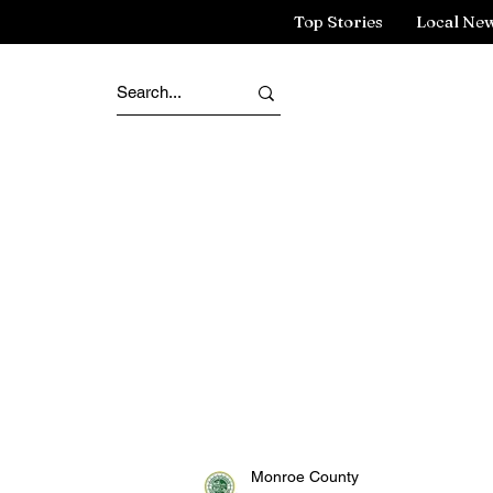
Top Stories
Local Ne
Monroe County