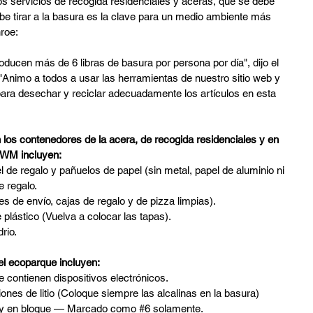
os servicios de recogida residenciales y aceras, qué se debe 
ebe tirar a la basura es la clave para un medio ambiente más 
roe:
roducen más de 6 libras de basura por persona por día", dijo el 
 "Animo a todos a usar las herramientas de nuestro sitio web y 
ara desechar y reciclar adecuadamente los artículos en esta 
los contenedores de la acera, de recogida residenciales y en 
/WM incluyen:
el de regalo y pañuelos de papel (sin metal, papel de aluminio ni 
e regalo.
s de envío, cajas de regalo y de pizza limpias).
e plástico (Vuelva a colocar las tapas).
rio.
el ecoparque incluyen:
 contienen dispositivos electrónicos.
iones de litio (Coloque siempre las alcalinas en la basura)
a y en bloque — Marcado como 
#6
 solamente.