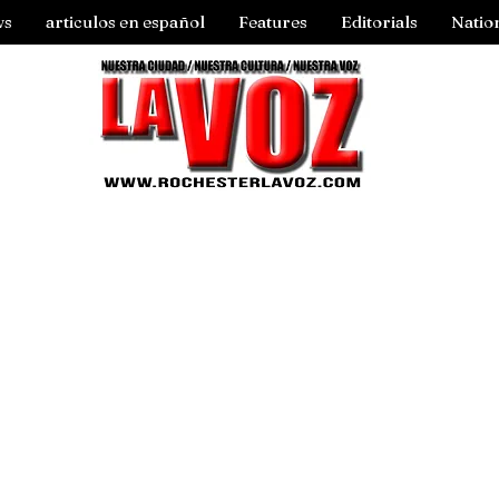
ws
articulos en español
Features
Editorials
Natio