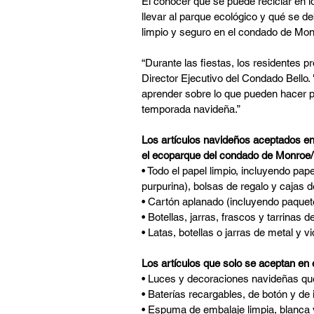
El conocer qué se puede reciclar en l
llevar al parque ecológico y qué se d
limpio y seguro en el condado de Mon
“Durante las fiestas, los residentes p
Director Ejecutivo del Condado Bello.
aprender sobre lo que pueden hacer p
temporada navideña.”
Los artículos navideños aceptados en 
el ecoparque del condado de Monroe
• Todo el papel limpio, incluyendo pap
purpurina), bolsas de regalo y cajas d
• Cartón aplanado (incluyendo paquete
• Botellas, jarras, frascos y tarrinas d
• Latas, botellas o jarras de metal y vid
Los artículos que solo se aceptan en 
• Luces y decoraciones navideñas que
• Baterías recargables, de botón y de 
• Espuma de embalaje limpia, blanc