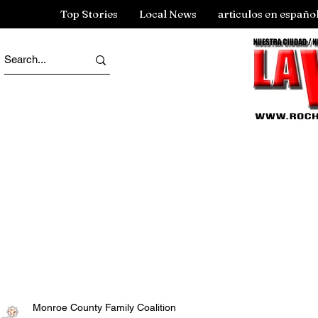
Top Stories
Local News
articulos en españo
Monroe County Family Coalition