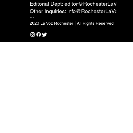
Editorial Dept:
editor@RochesterLaVoz.co
Other Inquiries:
info@RochesterLaVoz.com
---
2023 La Voz Rochester | All Rights Reserved