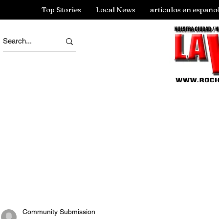
Top Stories
Local News
articulos en españo
Community Submission