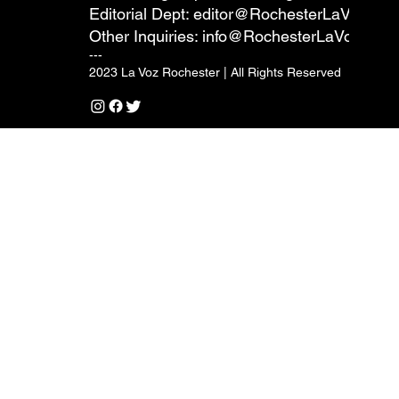
Editorial Dept:
editor@RochesterLaVoz.co
Other Inquiries:
info@RochesterLaVoz.com
---
2023 La Voz Rochester | All Rights Reserved