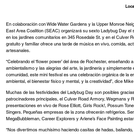
Loca
En colaboración con Wide Water Gardens y la Upper Monroe Neig
East Area Coalition (SEAC) organizará su sexto Ladybug Day el s
en los jardines comunitarios en 345 Rosedale St. y en el Culver R
gratuito y familiar ofrece una tarde de música en vivo, comida, a
artesanales.
“Celebrando el ‘flower power’ del área de Rochester, enseñando a 
ambientalismo y las alegrías del arte, la jardinería y simplemente 
comunidad, este mini festival es una celebración orgánica de la em
ambiental, el bienestar físico y mental, y la creatividad”, dice Mi
Muchas de las festividades del Ladybug Day son posibles gracias 
patrocinadores principales, el Culver Road Armory, Wegmans y 
presentaciones en vivo de Rose Elliott, Girls Rock!, Possum Ton
Singers. Pequeñas empresas de la zona ofrecerán refrigerios. Se
MegaBubbleman, Career Explorers y Arlene’s Face Painting estará
“Nos divertimos muchísimo haciendo casitas de hadas, bailando, 