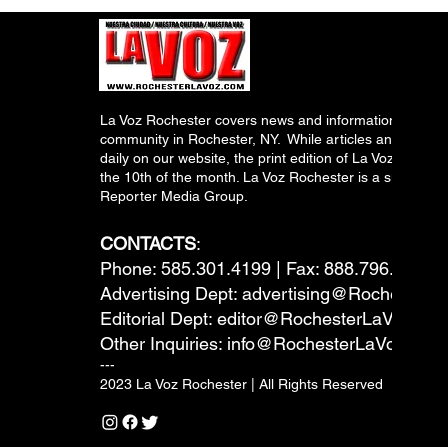
La Voz Rochester covers news and information relevant
community in Rochester, NY. While articles and inform
daily on our website, the print edition of La Voz is pub
the 10th of the month. La Voz Rochester is a subsidiary
Reporter Media Group.
CONTACTS
:
Phone: 585.301.4199 | Fax: 888.796.6292
Advertising Dept:
advertising@RochesterL
Editorial Dept:
editor@RochesterLaVoz.co
Other Inquiries:
info@RochesterLaVoz.com
---
2023 La Voz Rochester | All Rights Reserved